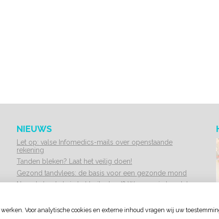
NIEUWS
Let op: valse Infomedics-mails over openstaande
rekening
Tanden bleken? Laat het veilig doen!
Gezond tandvlees: de basis voor een gezonde mond
Naar de tandarts in het buitenland? Wees op je hoede!
(Mond)zorgkosten gemaakt in 2025? Check of die
aftrekbaar zijn
 werken. Voor analytische cookies en externe inhoud vragen wij uw toestemmin