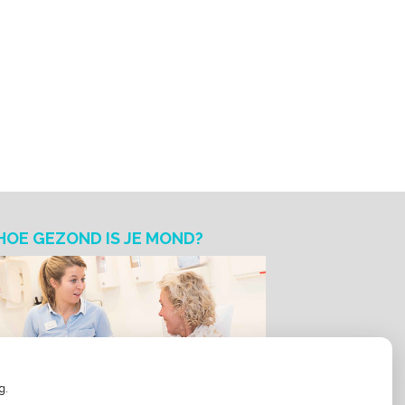
HOE GEZOND IS JE MOND?
g.