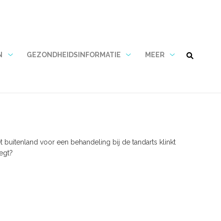
N
GEZONDHEIDSINFORMATIE
MEER
Tarieven
Gezondheidsinformatie
Meer
&
submenu
submenu
Betalen
submenu
 buitenland voor een behandeling bij de tandarts klinkt
eegt?