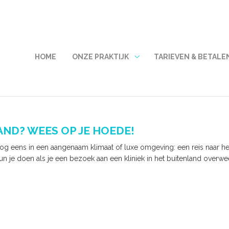
FDMENU
HOME
ONZE PRAKTIJK
TARIEVEN & BETALE
Onze
praktijk
submenu
AND? WEES OP JE HOEDE!
og eens in een aangenaam klimaat of luxe omgeving: een reis naar het
kun je doen als je een bezoek aan een kliniek in het buitenland overw