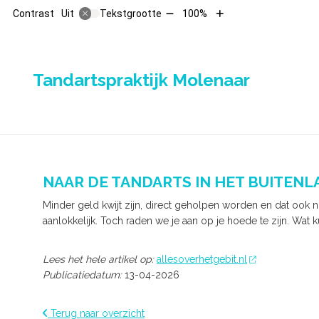
Tekst
Tekst
Contrast
Tekstgrootte
100%
Uit
verkleinen
vergroten
met
met
10%
10%
HOO
Tandartspraktijk Molenaar
NAAR DE TANDARTS IN HET BUITENL
Minder geld kwijt zijn, direct geholpen worden en dat ook n
aanlokkelijk. Toch raden we je aan op je hoede te zijn. Wat 
Lees het hele artikel op:
allesoverhetgebit.nl
Publicatiedatum:
13-04-2026
Terug naar overzicht