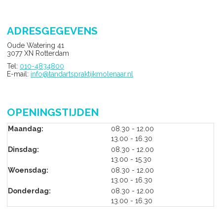
ADRESGEGEVENS
Oude Watering 41
3077 XN Rotterdam
Tel:
010-4834800
E-mail:
info@tandartspraktijkmolenaar.nl
OPENINGSTIJDEN
tot
Maandag:
08.30
- 12.00
tot
13.00
- 16.30
tot
Dinsdag:
08.30
- 12.00
tot
13.00
- 15.30
tot
Woensdag:
08.30
- 12.00
tot
13.00
- 16.30
tot
Donderdag:
08.30
- 12.00
tot
13.00
- 16.30