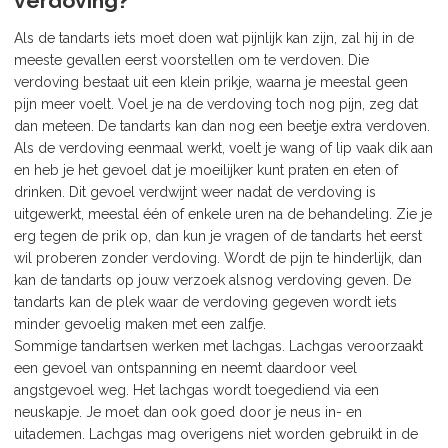
verdoving?
Als de tandarts iets moet doen wat pijnlijk kan zijn, zal hij in de
meeste gevallen eerst voorstellen om te verdoven. Die
verdoving bestaat uit een klein prikje, waarna je meestal geen
pijn meer voelt. Voel je na de verdoving toch nog pijn, zeg dat
dan meteen. De tandarts kan dan nog een beetje extra verdoven.
Als de verdoving eenmaal werkt, voelt je wang of lip vaak dik aan
en heb je het gevoel dat je moeilijker kunt praten en eten of
drinken. Dit gevoel verdwijnt weer nadat de verdoving is
uitgewerkt, meestal één of enkele uren na de behandeling. Zie je
erg tegen de prik op, dan kun je vragen of de tandarts het eerst
wil proberen zonder verdoving. Wordt de pijn te hinderlijk, dan
kan de tandarts op jouw verzoek alsnog verdoving geven. De
tandarts kan de plek waar de verdoving gegeven wordt iets
minder gevoelig maken met een zalfje.
Sommige tandartsen werken met lachgas. Lachgas veroorzaakt
een gevoel van ontspanning en neemt daardoor veel
angstgevoel weg. Het lachgas wordt toegediend via een
neuskapje. Je moet dan ook goed door je neus in- en
uitademen. Lachgas mag overigens niet worden gebruikt in de