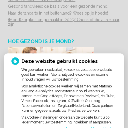
Gezond tandvlees: de basis voor een gezonde mond
Naar de tandarts in het buitenland? Wees op je hoede!
(Mond)zorgkosten gemaakt in 2025? Check of die aftrekbaar
zijn
HOE GEZOND IS JE MOND?
Deze website gebruikt cookies
Wij gebruiken noodzakelijke cookies zodat deze website
goed kan werken. Voor analytische cookies en externe
inhoud vragen wij uw toestemming.
Voor analytische cookies werken wij samen met Matomo
en Google Analytics. Voor externe inhoud werken wij
samen met Google (Maps, Translate en Reviews), YouTube,
Vimeo, Facebook, Instagram, X (Twitter), Qualizorg,
Patiëntenvertellen en ZorgkaartNederland. Deze partijen
kunnen gegevens zoals uw IP-adres verwerken.
Via Cookie-instellingen onderaan de website kunt u op
ieder moment uw toestemming intrekken of aanpassen.