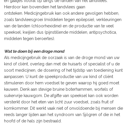
en gaatjes vooral op langs de randen van het tandvlees.
Hierdoor kan bovendien het tandvlees gaan
ontsteken. Medicijngebruik kan ook andere gevolgen hebben,
zoals tandvleesgroei (middelen tegen epilepsie), verkleuringen
van de tanden (chloorhexidine) en de productie van te veel
speeksel, kwijlen dus (pijnstillende middelen, antipsychotica,
middelen tegen beroertes).
Wat te doen bij een droge mond
AIs medicijngebruik de oorzaak is van de droge mond van uw
kind of cliënt, overleg dan met de huisarts of specialist of u de
soort medicijnen, de dosering of het tijdstip van toediening kunt
aanpassen. U kunt de speekproductie van uw kind of cliënt
stimuleren door hem voedsel te geven waarop hij goed moet
kauwen. Denk aan stevige bruine boterhammen, wortels of
suikervrije kauwgom. De afgifte van speeksel kan ook worden
versterkt door het eten van licht zuur voedsel, zoals fruit of
komkommer. Dit werkt vaak niet of onvoldoende bij mensen die
reeds langer lijden aan het syndroom van Sjögren of die in het
hoofd of de hals zijn bestraald.