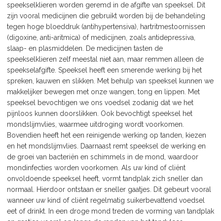
speekselklieren worden geremd in de afgifte van speeksel. Dit
zijn vooral medicijnen die gebruikt worden bij de behandeling
tegen hoge bloeddruk (antihypertensiva), hartritmestoornissen
(digoxine, anti-aritmica) of medicijnen, zoals antidepressiva,
slaap- en plasmiddelen. De medicijnen tasten de
speekselklieren zelf meestal niet aan, maar remmen alleen de
speekselafgifte. Speeksel heeft een smerende werking bij het
spreken, kauwen en slikken. Met behulp van speeksel kunnen we
makkelijker bewegen met onze wangen, tong en lippen. Met
speeksel bevochtigen we ons voedsel zodanig dat we het
pijnloos kunnen doorslikken. Ook bevochtigt speeksel het
mondslijmvlies, waarmee uitdroging wordt voorkomen.
Bovendien heeft het een reinigende werking op tanden, kiezen
en het mondslijmvlies. Daarnaast remt speeksel de werking en
de groei van bacteriën en schimmels in de mond, waardoor
mondinfecties worden voorkomen. Als uw kind of cliënt
onvoldoende speeksel heeft, vormt tandplak zich sneller dan
normaal. Hierdoor ontstaan er sneller gaatjes. Dit gebeurt vooral
wanneer uw kind of cliënt regelmatig suikerbevattend voedsel
eet of drinkt. In een droge mond treden de vorming van tandplak