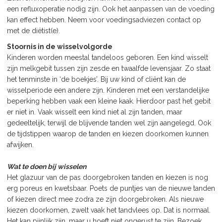
een refluxoperatie nodig zijn. Ook het aanpassen van de voeding
kan effect hebben. Neem voor voedingsadviezen contact op
met de diëtist(e).
Stoornis in de wisselvolgorde
Kinderen worden meestal tandeloos geboren. Een kind wisselt
zijn melkgebit tussen zijn zesde en twaalfde levensjaar. Zo staat
het tenminste in ‘de boekjes’. Bij uw kind of cliënt kan de
wisselperiode een andere zijn. Kinderen met een verstandelijke
beperking hebben vaak een kleine kaak. Hierdoor past het gebit
er niet in. Vaak wisselt een kind niet al zijn tanden, maar
gedeeltelijk, terwijl de blijvende tanden wel zijn aangelegd. Ook
de tijdstippen waarop de tanden en kiezen doorkomen kunnen
afwijken.
Wat te doen bij wisselen
Het glazuur van de pas doorgebroken tanden en kiezen is nog
erg poreus en kwetsbaar. Poets de puntjes van de nieuwe tanden
of kiezen direct mee zodra ze zijn doorgebroken. Als nieuwe
kiezen doorkomen, zwelt vaak het tandvlees op. Dat is normaal.
Het kan pijnlijk zijn, maar u hoeft niet ongerust te zijn. Bezoek