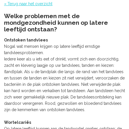
« Terug naar het overzicht
Welke problemen met de
mondgezondheid kunnen op latere
leeftijd ontstaan?
Ontstoken tandvlees
Nogal wat mensen krijgen op latere leeftijd ernstige
tandvleesproblemen.
Iedere keer als u iets eet of drinkt, vormt zich een doorzichtig,
zacht en kleverig laagje op uw tandvlees, tanden en kiezen:
(tand)plak. Als u de tandplak die langs de rand van het tandvlees
en tussen de tanden en kiezen zit niet verwijdert, veroorzaken de
bacteriën in de plak ontstoken tandvlees. Niet verwijderde plak
kan hard worden en verkalken tot tandsteen. Aan tandsteen hecht
zich weer gemakkelijk nieuwe plak. De tandvleesontsteking kan
daardoor verergeren. Rood, gezwollen en bloedend tandvlees
zijn de kenmerken van ontstoken tandvlees.
Wortelcariës
Op latere leeftijd kunnen aan de tandwortel gaatjes ontstaan: de