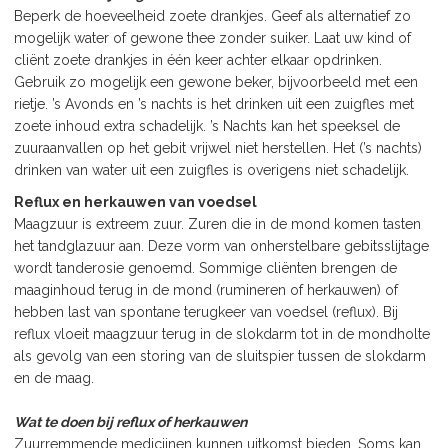
Beperk de hoeveelheid zoete drankjes. Geef als alternatief zo
mogelijk water of gewone thee zonder suiker. Laat uw kind of
cliënt zoete drankjes in één keer achter elkaar opdrinken.
Gebruik zo mogelijk een gewone beker, bijvoorbeeld met een
rietje. ’s Avonds en ’s nachts is het drinken uit een zuigfles met
zoete inhoud extra schadelijk. ’s Nachts kan het speeksel de
zuuraanvallen op het gebit vrijwel niet herstellen. Het (’s nachts)
drinken van water uit een zuigfles is overigens niet schadelijk.
Reflux en herkauwen van voedsel
Maagzuur is extreem zuur. Zuren die in de mond komen tasten
het tandglazuur aan. Deze vorm van onherstelbare gebitsslijtage
wordt tanderosie genoemd. Sommige cliënten brengen de
maaginhoud terug in de mond (rumineren of herkauwen) of
hebben last van spontane terugkeer van voedsel (reflux). Bij
reflux vloeit maagzuur terug in de slokdarm tot in de mondholte
als gevolg van een storing van de sluitspier tussen de slokdarm
en de maag.
Wat te doen bij reflux of herkauwen
Zuurremmende medicijnen kunnen uitkomst bieden. Soms kan