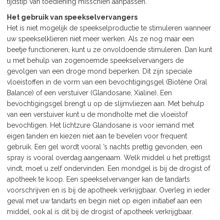
tijdstip van toediening misschien aanpassen.
Het gebruik van speekselvervangers
Het is niet mogelijk de speekselproductie te stimuleren wanneer
uw speekselklieren niet meer werken. Als ze nog maar een
beetje functioneren, kunt u ze onvoldoende stimuleren. Dan kunt
u met behulp van zogenoemde speekselvervangers de
gevolgen van een droge mond beperken. Dit zijn speciale
vloeistoffen in de vorm van een bevochtigingsgel (Biotène Oral
Balance) of een verstuiver (Glandosane, Xialine). Een
bevochtigingsgel brengt u op de slijmvliezen aan. Met behulp
van een verstuiver kunt u de mondholte met die vloeistof
bevochtigen. Het lichtzure Glandosane is voor iemand met
eigen tanden en kiezen niet aan te bevelen voor frequent
gebruik. Een gel wordt vooral ’s nachts prettig gevonden, een
spray is vooral overdag aangenaam. Welk middel u het prettigst
vindt, moet u zelf ondervinden. Een mondgel is bij de drogist of
apotheek te koop. Een speekselvervanger kan de tandarts
voorschrijven en is bij de apotheek verkrijgbaar. Overleg in ieder
geval met uw tandarts en begin niet op eigen initiatief aan een
middel, ook al is dit bij de drogist of apotheek verkrijgbaar.