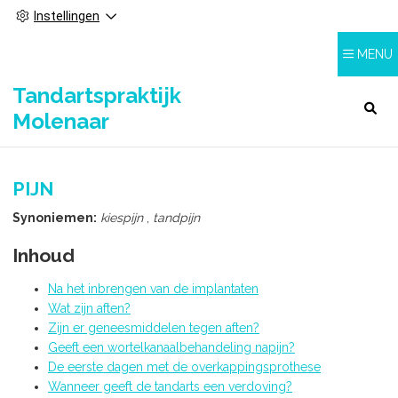
Instellingen
MENU
Tandartspraktijk
HOOFDMENU
Molenaar
PIJN
Synoniemen:
kiespijn
,
tandpijn
Inhoud
Na het inbrengen van de implantaten
Wat zijn aften?
Zijn er geneesmiddelen tegen aften?
Geeft een wortelkanaalbehandeling napijn?
De eerste dagen met de overkappingsprothese
Wanneer geeft de tandarts een verdoving?